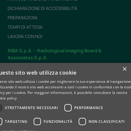
DICHIARAZIONE DI ACCESSIBILITÀ
PREPARAZIONI
TEMPI DI ATTESA
LAVORA CON NOI
RIBA S.p.A. – Radiological Imaging Board &
Associates S.p.A.
Dal LUNEDÌ al VENERDÌ
×
uesto sito web utilizza cookie
dalle 7.30 alle 19.30
sto sito web utilizza i cookie per migliorare la tua esperienza di navigazione
SABATO
lizzando il nostro sito web acconsenti a tutti i cookie in conformità con la nos
dalle 8.00 alle 12.30
icy per i cookie.
Per maggiori informazioni, è possibile consultare la nostra
kie policy
Contatti
STRETTAMENTE NECESSARI
PERFORMANCE
TARGETING
FUNZIONALITÀ
NON CLASSIFICATI
Privacy e Cookie policy
Whistleblowing