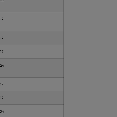
17
17
17
24
17
17
24