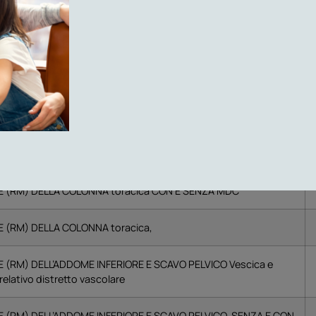
 PROIEZIONI
E (RM) DEL CERVELLO E DEL TRONCO ENCEFALICO, SENZA
le, relativo, distretto vascolare
(RM) DELLA COLONNA Cervicale
(RM) DELLA COLONNA Cervicale CON E SENZA MDC
(RM) DELLA COLONNA toracica CON E SENZA MDC
(RM) DELLA COLONNA toracica,
RM) DELL’ADDOME INFERIORE E SCAVO PELVICO Vescica e
relativo distretto vascolare
(RM) DELL’ADDOME INFERIORE E SCAVO PELVICO, SENZA E CON