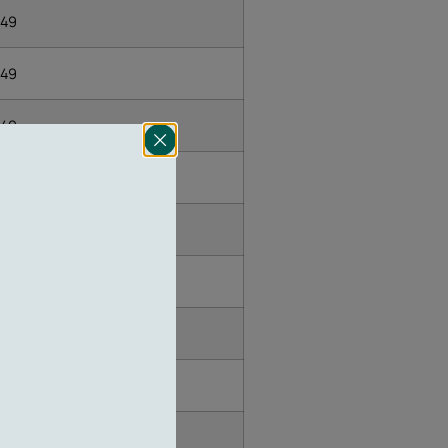
49
49
49
49
51
50
NON DISPONIBILE
NON DISPONIBILE
50