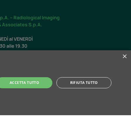
p.A. – Radiological Imaging
& Associates S.p.A.
NEDÌ al VENERDÌ
.30 alle 19.30
×
O
.00 alle 12.30
ACCETTA TUTTO
RIFIUTA TUTTO
ti