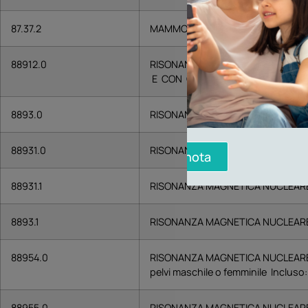
87.37.2
MAMMOGRAFIA MONOLATERALE IN 2
88912.0
RISONANZA MAGNETICA NUCLEAR
E CON CONTRASTO Incluso eventua
8893.0
RISONANZA MAGNETICA NUCLEARE 
88931.0
RISONANZA MAGNETICA NUCLEARE 
Prenota
88931.1
RISONANZA MAGNETICA NUCLEARE 
8893.1
RISONANZA MAGNETICA NUCLEARE 
88954.0
RISONANZA MAGNETICA NUCLEARE (
pelvi maschile o femminile Incluso:
88955.0
RISONANZA MAGNETICA NUCLEARE 