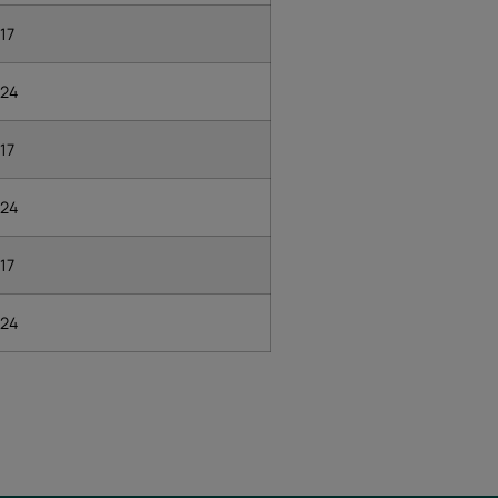
17
24
17
24
17
24