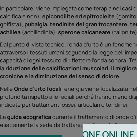
In particolare, viene impiegata come terapia nei casi d
calcifica e non),
epicondilite ed epitrocleite
(gomito 
golfista),
pubalgia, tendinite del gran trocantere, te
achillea
(achillodinia),
sperone calcaneare
(tallonite)
Dal punto di vista tecnico, l’onda d’urto è un fenomen
attraverso i tessuti umani seguendo la legge dell’impe
capacità di ogni tessuto di riflettere l’onda sonora. Tr
la
riduzione delle calcificazioni muscolari, il miglio
croniche e la diminuzione del senso di dolore.
Nelle
Onde d’urto focal
i l’energia viene focalizzata nel
profondità rispetto alle radiali perché hanno meno d
indicate per trattamenti ossei, articolari o tendinei.
La
guida ecografica
durante il trattamento di onde d’
esattamente la sede da trattare, migliorando l’accura
PRENOTAZIONE ONLINE