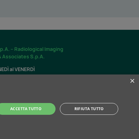
p.A. – Radiological Imaging
& Associates S.p.A.
NEDÌ al VENERDÌ
.30 alle 19.30
×
O
.00 alle 12.30
ACCETTA TUTTO
RIFIUTA TUTTO
ti