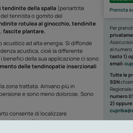
i
tendinite della spalla
(periartrite
Prenota su
del tennista o gomito del
ndinite rotulea al ginocchio, tendinite
Per prenot
,
fascite plantare.
privatam
Assicurazio
o acustico ad alta energia. Si diffonde
al numero
denza acustica, cioè la differente
tasto 1) o
a i benefici della sua applicazione ci sono
email:
cup
ramento delle tendinopatie inserzionali
Tutte le p
SSN
chiam
la zona trattata. Arrivano più in
Regionale
ispersione e sono meno dolorose. Sono
numero 011
2) oppure 
cupriba@d
urto consente di localizzare
tezza terapeutica.
Le prestaz
libero ac