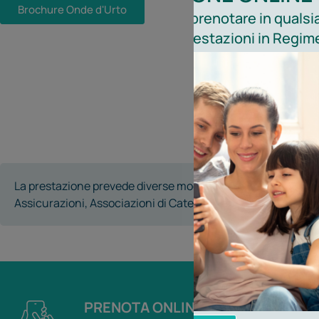
Brochure Onde d'Urto
Ricordiamo che è possibile prenotare in qualsia
comodamente online, le prestazioni in Regime
La prestazione prevede diverse modalità di accesso:
Priva
Assicurazioni, Associazioni di Categoria e Enti Locali.
PRENOTA ONLINE