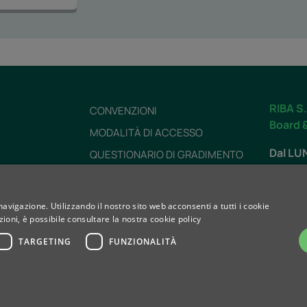
RIBA S.
CONVENZIONI
Board 
MODALITÀ DI ACCESSO
Dal LU
QUESTIONARIO DI GRADIMENTO
dalle 7
AMMINISTRAZIONE TRASPARENTE
DICHIARAZIONE DI ACCESSIBILITÀ
navigazione. Utilizzando il nostro sito web acconsenti a tutti i cookie
SABAT
PREPARAZIONI
ioni, è possibile consultare la nostra cookie policy
dalle 8
ZI
TEMPI DI ATTESA
TARGETING
FUNZIONALITÀ
Contat
LAVORA CON NOI