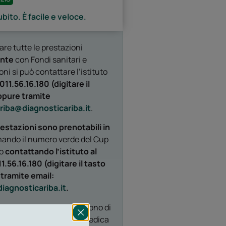
bito. È facile e veloce.
are tutte le prestazioni
ente
con Fondi sanitari e
ni si può contattare l’istituto
011.56.16.180 (digitare il
ppure tramite
riba@diagnosticariba.it
.
restazioni sono prenotabili in
ando il numero verde del Cup
 o
contattando l’istituto al
.56.16.180 (digitare il tasto
tramite email:
iagnosticariba.it
.
ioni RX in forma privata sono di
cesso
con prescrizione medica