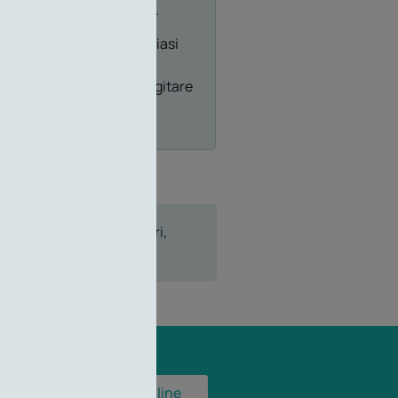
 al venerdì, 8.00 – 16.00).
menti e disdette di qualsiasi
e è possibile contattare
al numero 011.56.16.180 (digitare
 Società di Servizi Sanitari,
Prenota online