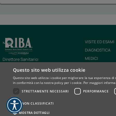
VISITE ED ESAMI
DIAGNOSTICA
MEDICI
Direttore Sanitario:
Dr. A. Coraglia – Specialista in
TECNOLOGIE
Questo sito web utilizza cookie
Radiodiagnostica e Medicina del Lavoro
CHI SIAMO
Via Prarostino, 10/A – 10143 Torino (TO)
Questo sito web utilizza i cookie per migliorare la tua esperienza di 
RIBA INFORMA
in conformità con la nostra policy per i cookie.
Per maggiori informaz
Tel: 011.56.16.180
E-mail: cupriba@diagnosticariba.it
CARTA DEI SERVI
STRETTAMENTE NECESSARI
PERFORMANCE
D.G.R. n. 125-6957 del 5/8/2002, DD n. 211 del
12/6/2003, DD n. 407 del 2025
NON CLASSIFICATI
MOSTRA DETTAGLI