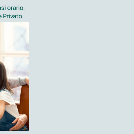
(dal lunedì
si orario,
Per sposta
 Privato
prestazion
l’istituto 
il tasto 3).
tamente
o tramite
Convenzioni
con i principali Fondi Sanitari,