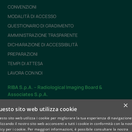
CONVENZIONI
MODALITÀ DI ACCESSO
QUESTIONARIO DI GRADIMENTO
AMMINISTRAZIONE TRASPARENTE
DICHIARAZIONE DI ACCESSIBILITÀ
PREPARAZIONI
TEMPI DI ATTESA
LAVORA CON NOI
RIBA S.p.A. – Radiological Imaging Board &
Associates S.p.A.
Dal LUNEDÌ al VENERDÌ
×
uesto sito web utilizza cookie
dalle 7.30 alle 19.30
sto sito web utilizza i cookie per migliorare la tua esperienza di navigazione
SABATO
lizzando il nostro sito web acconsenti a tutti i cookie in conformità con la nos
dalle 8.00 alle 12.30
icy per i cookie.
Per maggiori informazioni, è possibile consultare la nostra