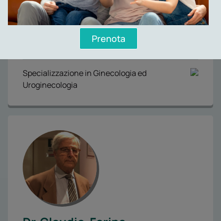
Prenota
Dr.ssa
Lorita
Cito
Specializzazione in Ginecologia ed
Uroginecologia