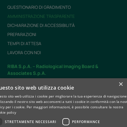
QUESTIONARIO DI GRADIMENTO
AMMINISTRAZIONE TRASPARENTE
DICHIARAZIONE DI ACCESSIBILITÀ
PREPARAZIONI
TEMPI DI ATTESA
LAVORA CON NOI
RIBA S.p.A. – Radiological Imaging Board &
Associates S.p.A.
Dal LUNEDÌ al VENERDÌ
×
uesto sito web utilizza cookie
dalle 7.30 alle 19.30
sto sito web utilizza i cookie per migliorare la tua esperienza di navigazione
SABATO
lizzando il nostro sito web acconsenti a tutti i cookie in conformità con la nos
dalle 8.00 alle 12.30
icy per i cookie.
Per maggiori informazioni, è possibile consultare la nostra
kie policy
Contatti
STRETTAMENTE NECESSARI
PERFORMANCE