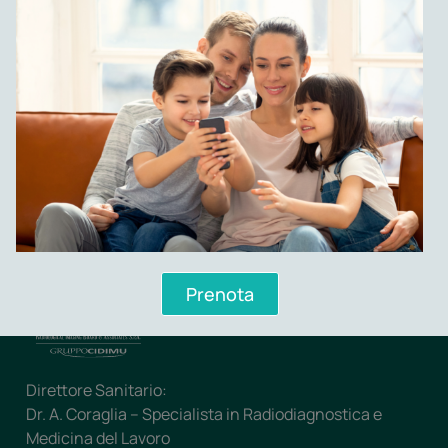
Questionario di Gradimento – Rilevazione 2024
Il Data Protection Officer è
Lecis Cannella Grassi Studio
Legale Associato
, raggiungibile scrivendo a
privacy@gruppocidimu.it
Prenota
Direttore Sanitario:
Dr. A. Coraglia – Specialista in Radiodiagnostica e
Medicina del Lavoro