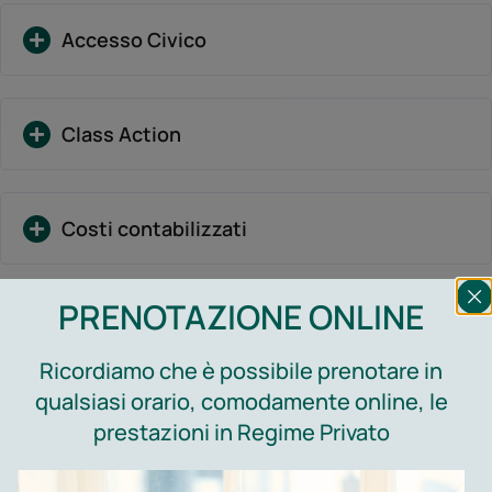
Accesso Civico
Class Action
Costi contabilizzati
PRENOTAZIONE ONLINE
Sovvenzioni, contributi, sussidi, vantaggi
economici
Ricordiamo che è possibile prenotare in
qualsiasi orario, comodamente online, le
prestazioni in Regime Privato
Whistleblowing