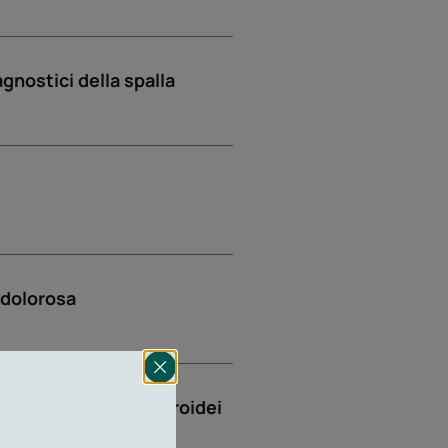
gnostici della spalla
 dolorosa
blazione dei nodi tiroidei