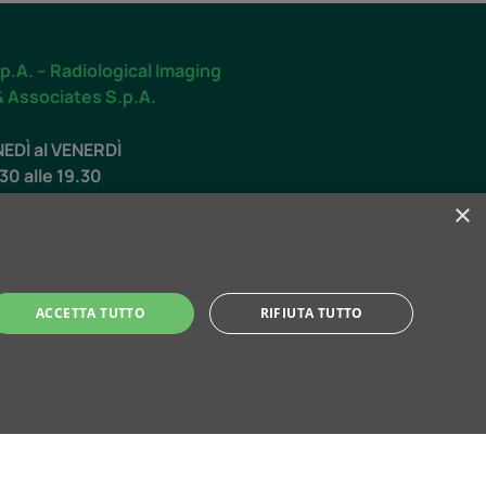
p.A. – Radiological Imaging
& Associates S.p.A.
NEDÌ al VENERDÌ
.30 alle 19.30
×
O
.00 alle 12.30
ACCETTA TUTTO
RIFIUTA TUTTO
ti