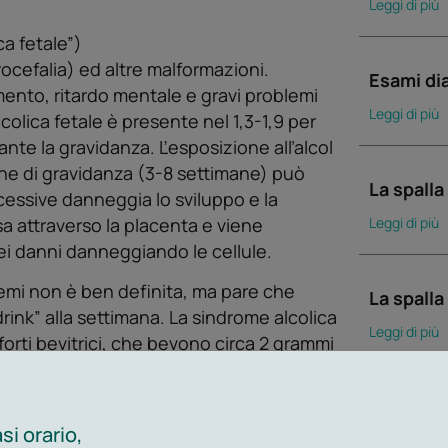
Leggi di più
ca fetale”)
ocefalia) ed altre malformazioni.
Esami dia
mento, ritardo mentale e gravi problemi
Leggi di più
olica fetale è presente nel 1,3-1,9 per
ante la gravidanza. Ľesposizione alľalcol
mane di gravidanza (3-8 settimane) può
La spalla
essive danneggia lo sviluppo e la
a attraverso la placenta e viene
Leggi di più
i danni danneggiando le cellule.
blemi non è ben definita, ma pare che
La spalla
rink” alla settimana. La sindrome alcolica
Leggi di più
 forti bevitrici, che bevono circa 2 grammi
“drink” al giorno): il fatto che non tutti i
ilità di ogni bambino alla malattia,
La termoa
edisposizione) sia ambientali (assunzione
si orario,
Leggi di più