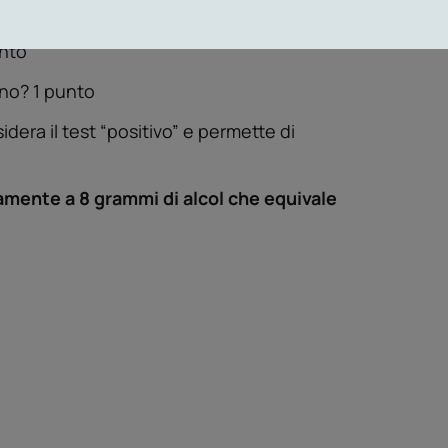
troppo? 1 punto
unto
ino? 1 punto
dera il test “positivo” e permette di
vamente a 8 grammi di alcol che equivale