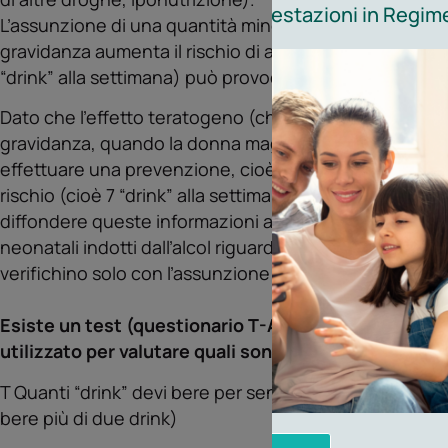
comodamente online, le prestazioni in Regime
L’assunzione di una quantità minore di alcol (più di 3 “
gravidanza aumenta il rischio di aborto spontaneo, m
“drink” alla settimana) può provocare una diminuzione
Dato che ľeffetto teratogeno (che causa malformazioni
gravidanza, quando la donna magari non sa ancora di 
effettuare una prevenzione, cioè ridurre ľassunzione di al
rischio (cioè 7 “drink” alla settimana) quando si rice
diffondere queste informazioni a tutte le donne, poic
neonatali indotti dalľalcol riguardino solo le alcoliste 
verifichino solo con ľassunzione di elevate quantità.
Esiste un test (questionario T-ACE) molto semplic
utilizzato per valutare quali sono le donne a rischio:
T Quanti “drink” devi bere per sentirti allegra? 2 punti
bere più di due drink)