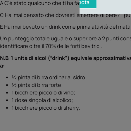
Prenota
A C’è stato qualcuno che ti ha fatto notare che bevi 
C Hai mai pensato che dovresti smettere di bere? 1 p
E Hai mai bevuto un drink come prima attività del matt
Un punteggio totale uguale o superiore a 2 punti consi
identificare oltre il 70% delle forti bevitrici.
N.B. 1 unità di alcol (“drink”) equivale approssimati
a:
½ pinta di birra ordinaria, sidro;
½ pinta di birra forte;
1 bicchiere piccolo di vino;
1 dose singola di alcolico;
1 bicchiere piccolo di sherry.