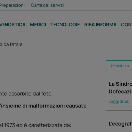
Preparazioni
Carta dei servizi
AGNOSTICA
MEDICI
TECNOLOGIE
RIBA INFORMA
CON
lica fetale
Indietro
La Sindr
Defecaz
te assorbito dal feto.
Leggi di più
e ľinsieme di malformazioni causate
L'ecograf
l 1973 ed è caratterizzata da: