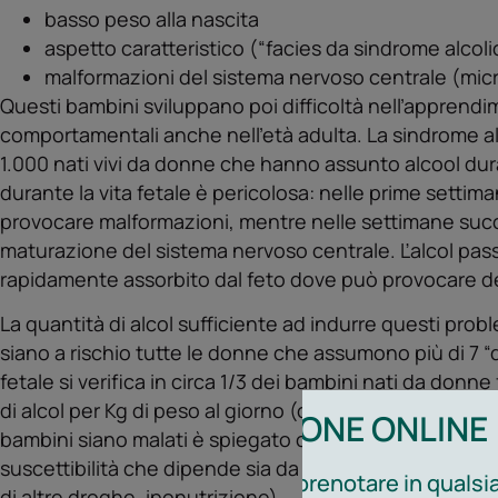
basso peso alla nascita
aspetto caratteristico (“facies da sindrome alcoli
malformazioni del sistema nervoso centrale (micr
Questi bambini sviluppano poi difficoltà nell’apprendi
comportamentali anche nell’età adulta. La sindrome alc
1.000 nati vivi da donne che hanno assunto alcool dur
durante la vita fetale è pericolosa: nelle prime setti
provocare malformazioni, mentre nelle settimane succ
maturazione del sistema nervoso centrale. Ľalcol pass
rapidamente assorbito dal feto dove può provocare de
La quantità di alcol sufficiente ad indurre questi pro
siano a rischio tutte le donne che assumono più di 7 “d
fetale si verifica in circa 1/3 dei bambini nati da donne
di alcol per Kg di peso al giorno (che equivale a circa 18 
PRENOTAZIONE ONLINE
bambini siano malati è spiegato con la diversa suscettib
suscettibilità che dipende sia da fattori genetici (pr
Ricordiamo che è possibile prenotare in qualsia
di altre droghe, iponutrizione).