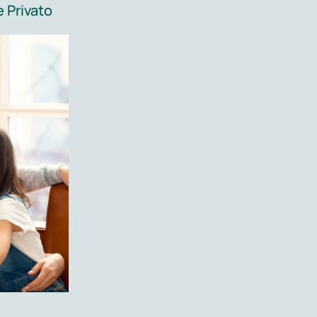
 Privato
drink” per settimana) nei primi 3 mesi di
entre un consumo moderato (fra 3 e 7
 del peso fetale.
) si ha nelle prime settimane di
essere incinta, è fondamentale
col a livelli inferiori a quelli definiti a
rca una gravidanza. È estremamente utile
hé spesso si pensa che i danni feto-
o comunque che tali effetti negativi si
e (solo 4 domande) che può essere
 (si considera positivo se la donna deve