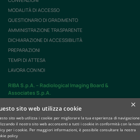
CONVENZIONI
MODALITÀ DI ACCESSO
QUESTIONARIO DI GRADIMENTO
AMMINISTRAZIONE TRASPARENTE
DICHIARAZIONE DI ACCESSIBILITÀ
PREPARAZIONI
TEMPI DI ATTESA
LAVORA CON NOI
RIBA S.p.A. – Radiological Imaging Board &
Associates S.p.A.
Dal LUNEDÌ al VENERDÌ
×
uesto sito web utilizza cookie
dalle 7.30 alle 19.30
sto sito web utilizza i cookie per migliorare la tua esperienza di navigazione
SABATO
lizzando il nostro sito web acconsenti a tutti i cookie in conformità con la nos
dalle 8.00 alle 12.30
icy per i cookie.
Per maggiori informazioni, è possibile consultare la nostra
kie policy