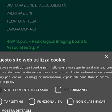
DICHIARAZIONE DI ACCESSIBILITÀ
PREPARAZIONI
TEMPI DI ATTESA
LAVORA CON NOI
RIBA S.p.A. – Radiological Imaging Board &
Associates S.p.A.
Dal LUNEDÌ al VENERDÌ
×
uesto sito web utilizza cookie
dalle 7.30 alle 19.30
sto sito web utilizza i cookie per migliorare la tua esperienza di navigazione
SABATO
lizzando il nostro sito web acconsenti a tutti i cookie in conformità con la nos
dalle 8.00 alle 12.30
icy per i cookie.
Per maggiori informazioni, è possibile consultare la nostra
kie policy
Contatti
STRETTAMENTE NECESSARI
PERFORMANCE
TARGETING
FUNZIONALITÀ
NON CLASSIFICATI
Privacy e Cookie policy
Whistleblowing
MOSTRA DETTAGLI