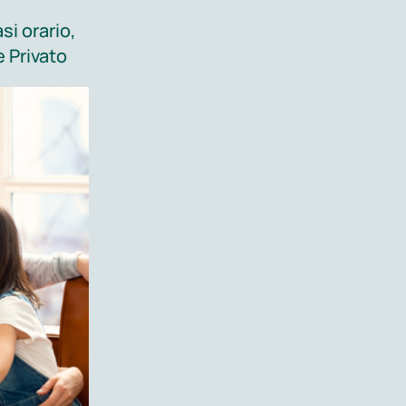
rio
si orario,
io
 Privato
eri. Tra i criteri sopra elencati il valore
pecifico di una eventuale resistenza
io che regge i fili della situazione.
n particolare muscoli, cuore, fegato)
one compensatoria di tale ormone da
 sua concentrazione nel sangue
dl (oltre i 126 mg per definizione si parla
mia e resistenza insulinica, situazioni
 solamente il 50% degli ipertesi
lino resistenza.
orrelazione tra i valori della
PCR
mazione), determinata con metodiche
 e ľinsulino resitenza. Partendo da questi