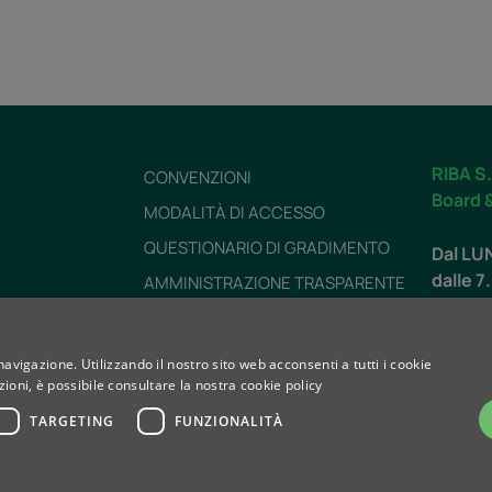
RIBA S.
CONVENZIONI
Board 
MODALITÀ DI ACCESSO
QUESTIONARIO DI GRADIMENTO
Dal LU
dalle 7
AMMINISTRAZIONE TRASPARENTE
DICHIARAZIONE DI ACCESSIBILITÀ
PREPARAZIONI
navigazione. Utilizzando il nostro sito web acconsenti a tutti i cookie
SABAT
ioni, è possibile consultare la nostra cookie policy
ZI
TEMPI DI ATTESA
dalle 8
TARGETING
FUNZIONALITÀ
LAVORA CON NOI
Contat