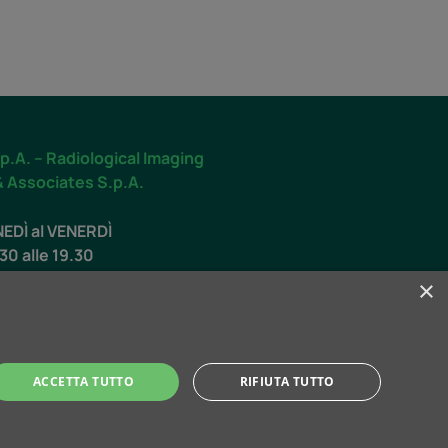
p.A. – Radiological Imaging
& Associates S.p.A.
NEDÌ al VENERDÌ
.30 alle 19.30
×
O
.00 alle 12.30
ACCETTA TUTTO
RIFIUTA TUTTO
ti