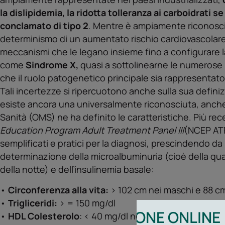
la dislipidemia, la ridotta tolleranza ai carboidrati se
conclamato di tipo 2
. Mentre è ampiamente riconosciu
determinismo di un aumentato rischio cardiovascolare
meccanismi che le legano insieme fino a configurare l
come
Sindrome X,
quasi a sottolinearne le numerose
che il ruolo patogenetico principale sia rappresentato 
Tali incertezze si ripercuotono anche sulla sua defin
esiste ancora una universalmente riconosciuta, anch
Sanità (OMS) ne ha definito le caratteristiche. Più re
Education Program Adult Treatment Panel III
(NCEP ATP 
semplificati e pratici per la diagnosi, prescindendo da
determinazione della microalbuminuria (cioè della qua
della notte) e delľinsulinemia basale:
•
Circonferenza alla vita:
> 102 cm nei maschi e 88 c
•
Trigliceridi:
> = 150 mg/dl
PRENOTAZIONE ONLINE
•
HDL Colesterolo
: < 40 mg/dl nei maschi e < 50 mg/