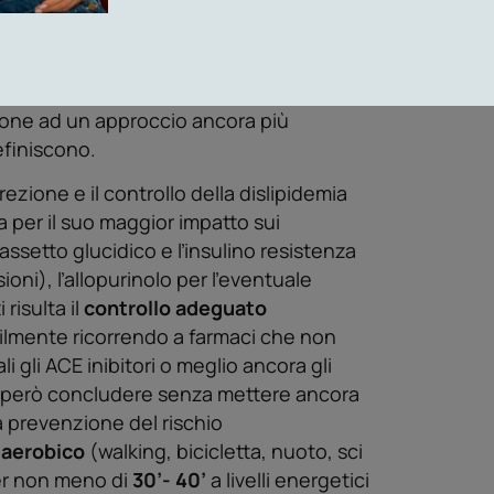
on ha dimostrato che sono proprio i
 dalla modificazione dello stile di vita
ventuale trattamento farmacologico
senza di un attuale trattamento integrato
zione ad un approccio ancora più
efiniscono.
ezione e il controllo della dislipidemia
a per il suo maggior impatto sui
 ľassetto glucidico e ľinsulino resistenza
oni), ľallopurinolo per ľeventuale
risulta il
controllo adeguato
ilmente ricorrendo a farmaci che non
 gli ACE inibitori o meglio ancora gli
può però concludere senza mettere ancora
 prevenzione del rischio
o aerobico
(walking, bicicletta, nuoto, sci
er non meno di
30’- 40’
a livelli energetici