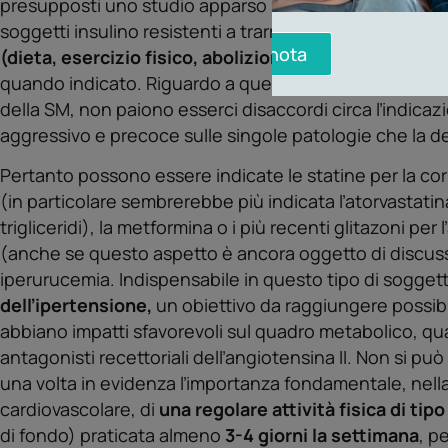
presupposti uno studio apparso sulla rivista Circulati
soggetti insulino resistenti a trarre maggior giovamento
Prenota
(dieta, esercizio fisico, abolizione del fumo)
e dalľe
quando indicato. Riguardo a quesťultimo punto, in as
della SM, non paiono esserci disaccordi circa ľindica
aggressivo e precoce sulle singole patologie che la d
Pertanto possono essere indicate le statine per la corr
(in particolare sembrerebbe più indicata ľatorvastatin
trigliceridi), la metformina o i più recenti glitazoni per
(anche se questo aspetto è ancora oggetto di discussi
iperurucemia. Indispensabile in questo tipo di soggetti 
delľipertensione,
un obiettivo da raggiungere possib
abbiano impatti sfavorevoli sul quadro metabolico, quali
antagonisti recettoriali delľangiotensina II. Non si 
una volta in evidenza ľimportanza fondamentale, nella
cardiovascolare, di
una regolare attività fisica di tip
di fondo) praticata almeno
3-4 giorni la settimana
, p