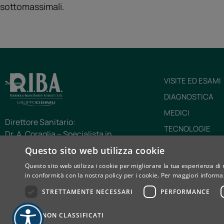
sottomassimali.
VISITE ED ESAMI
DIAGNOSTICA
MEDICI
Direttore Sanitario:
TECNOLOGIE
Dr. A. Coraglia – Specialista in
CHI SIAMO
Radiodiagnostica e Medicina del Lavoro
Questo sito web utilizza cookie
Via Prarostino, 10/A – 10143 Torino (TO)
RIBA INFORMA
Questo sito web utilizza i cookie per migliorare la tua esperienza di 
Tel: 011.56.16.180
in conformità con la nostra policy per i cookie.
Per maggiori informaz
CARTA DEI SERVI
E-mail: cupriba@diagnosticariba.it
STRETTAMENTE NECESSARI
PERFORMANCE
D.G.R. n. 125-6957 del 5/8/2002, DD n. 211 del
12/6/2003, DD n. 407 del 2025
NON CLASSIFICATI