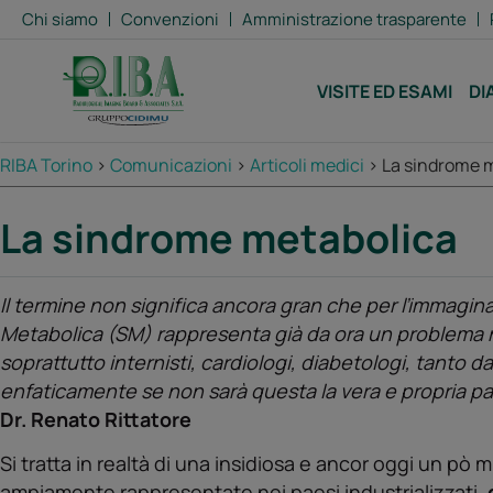
Chi siamo
Convenzioni
Amministrazione trasparente
VISITE ED ESAMI
DI
RIBA Torino
>
Comunicazioni
>
Articoli medici
>
La sindrome 
La sindrome metabolica
Il termine non significa ancora gran che per ľimmagina
Metabolica (SM) rappresenta già da ora un problema n
soprattutto internisti, cardiologi, diabetologi, tanto 
enfaticamente se non sarà questa la vera e propria pa
Dr. Renato Rittatore
Si tratta in realtà di una insidiosa e ancor oggi un pò
ampiamente rappresentate nei paesi industrializzati,