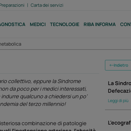
Preparazioni
Carta dei servizi
AGNOSTICA
MEDICI
TECNOLOGIE
RIBA INFORMA
CON
metabolica
Indietro
rio collettivo, eppure la Sindrome
La Sindr
on da poco per i medici interessati,
Defecaz
da indurre qualcuno a chiedersi un po’
Leggi di più
ndemia del terzo millennio!
L'ecograf
 misteriosa combinazione di patologie
quali ľipertensione arteriosa, ľobesità,