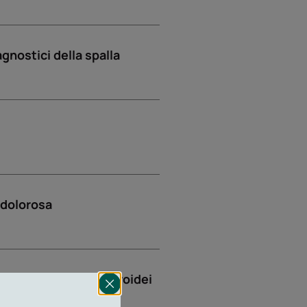
gnostici della spalla
 dolorosa
blazione dei nodi tiroidei