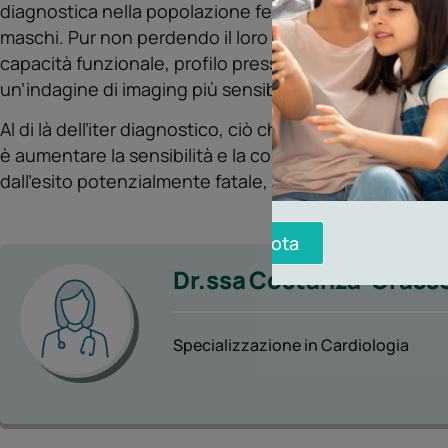
diagnostica nella popolazione femminile, essendo stati 
maschi. Pur non perdendo il loro ruolo di esame di primo 
capacità funzionale, profilo pressorio e tendenza arit
un’indagine di imaging più sensibile quali ľecostress, 
Al di là delľiter diagnostico, ciò che è importante per tu
è aumentare la sensibilità e la consapevolezza nei con
dalľesito potenzialmente fatale, ma spesso non suff
Prenota
Dr.ssa
Costanza
Grass
Specializzazione in Cardiologia