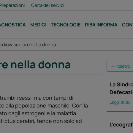
Preparazioni
Carta dei servizi
AGNOSTICA
MEDICI
TECNOLOGIE
RIBA INFORMA
CON
ardiovascolare nella donna
re nella donna
Indietro
La Sindr
Defecaz
rambi i sessi, ma con tempi di
Leggi di più
to alla popolazione maschile. Con la
to dagli estrogeni e la malattia
 ictus cerebri, tende non solo ad
L'ecograf
.