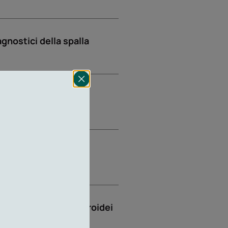
gnostici della spalla
 dolorosa
blazione dei nodi tiroidei