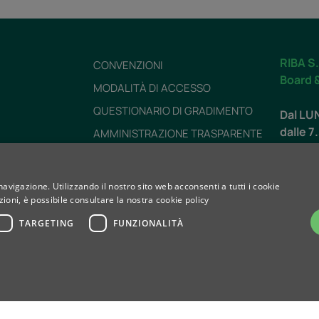
RIBA S.
CONVENZIONI
Board 
MODALITÀ DI ACCESSO
QUESTIONARIO DI GRADIMENTO
Dal LU
dalle 7
AMMINISTRAZIONE TRASPARENTE
DICHIARAZIONE DI ACCESSIBILITÀ
PREPARAZIONI
navigazione. Utilizzando il nostro sito web acconsenti a tutti i cookie
SABAT
ioni, è possibile consultare la nostra cookie policy
ZI
TEMPI DI ATTESA
dalle 8
TARGETING
FUNZIONALITÀ
LAVORA CON NOI
Contat