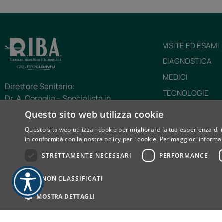
VISITE ED ESAMI
DIAGNOSTICA
MEDICI
Direttore Sanitario:
TECNOLOGIE
Dr. A. Coraglia – Specialista in
CHI SIAMO
Radiodiagnostica e Medicina del Lavoro
Questo sito web utilizza cookie
Via Prarostino, 10/A – 10143 Torino (TO)
RIBA INFORMA
Questo sito web utilizza i cookie per migliorare la tua esperienza di 
Tel: 011.56.16.180
in conformità con la nostra policy per i cookie.
Per maggiori informaz
CARTA DEI SERVI
E-mail: cupriba@diagnosticariba.it
STRETTAMENTE NECESSARI
PERFORMANCE
D.G.R. n. 125-6957 del 5/8/2002, DD n. 211 del
12/6/2003, DD n. 407 del 2025
NON CLASSIFICATI
MOSTRA DETTAGLI
Privacy e Cookie policy
Whistleblowing