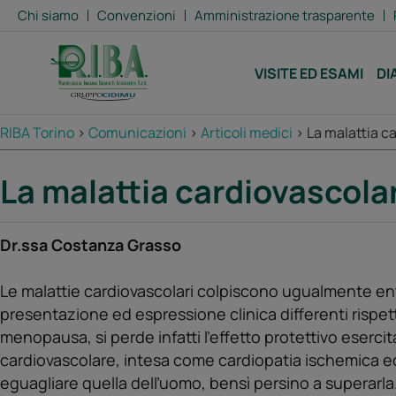
Chi siamo
Convenzioni
Amministrazione trasparente
VISITE ED ESAMI
DI
RIBA Torino
>
Comunicazioni
>
Articoli medici
>
La malattia c
La malattia cardiovascola
Dr.ssa Costanza Grasso
Le malattie cardiovascolari colpiscono ugualmente ent
presentazione ed espressione clinica differenti rispet
menopausa, si perde infatti ľeffetto protettivo esercita
cardiovascolare, intesa come cardiopatia ischemica ed
eguagliare quella delľuomo, bensì persino a superarla