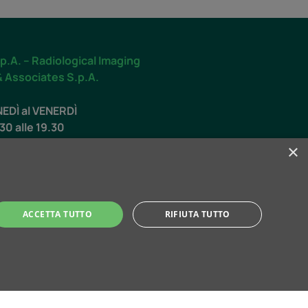
p.A. – Radiological Imaging
& Associates S.p.A.
NEDÌ al VENERDÌ
.30 alle 19.30
×
O
.00 alle 12.30
ACCETTA TUTTO
RIFIUTA TUTTO
ti