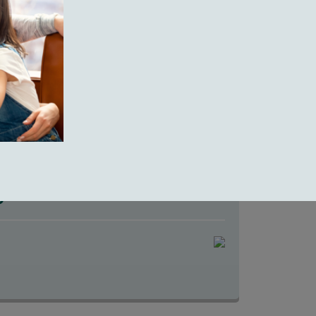
validati su larghe coorti di pazienti
livello, quali preziosi indicatori di
mica, a tale esame è bene far seguire
la TC coronarica o la RM cardiaca.
tti i nostri pazienti, e le nostre pazienti,
fronti di una patologia frequente,
icientemente temuta.
o