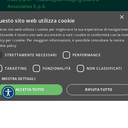
Associates S.p.A.
Dal LUNEDÌ al VENERDÌ
×
uesto sito web utilizza cookie
dalle 7.30 alle 19.30
sto sito web utilizza i cookie per migliorare la tua esperienza di navigazione
SABATO
lizzando il nostro sito web acconsenti a tutti i cookie in conformità con la nos
dalle 8.00 alle 12.30
icy per i cookie.
Per maggiori informazioni, è possibile consultare la nostra
kie policy
Contatti
STRETTAMENTE NECESSARI
PERFORMANCE
TARGETING
FUNZIONALITÀ
NON CLASSIFICATI
Privacy e Cookie policy
Whistleblowing
MOSTRA DETTAGLI
© 2025 RIBA SPA — Società a Socio Unico | Capitale Sociale
Euro 690.000,00 I.V. P.IVA 05795860013 – C.F. 02015500040
ACCETTA TUTTO
RIFIUTA TUTTO
– R.E.A. TO737142
ribaspa@messaggipec.it
Strettamente necessari
Performance
Targeting
Funzionalità
Non classificati