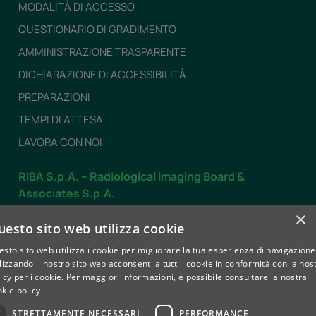
MODALITÀ DI ACCESSO
QUESTIONARIO DI GRADIMENTO
AMMINISTRAZIONE TRASPARENTE
DICHIARAZIONE DI ACCESSIBILITÀ
PREPARAZIONI
TEMPI DI ATTESA
LAVORA CON NOI
RIBA S.p.A. – Radiological Imaging Board &
Associates S.p.A.
Dal LUNEDÌ al VENERDÌ
×
uesto sito web utilizza cookie
dalle 7.30 alle 19.30
sto sito web utilizza i cookie per migliorare la tua esperienza di navigazione
SABATO
lizzando il nostro sito web acconsenti a tutti i cookie in conformità con la nos
dalle 8.00 alle 12.30
icy per i cookie.
Per maggiori informazioni, è possibile consultare la nostra
kie policy
Contatti
STRETTAMENTE NECESSARI
PERFORMANCE