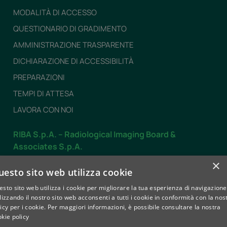
MODALITÀ DI ACCESSO
QUESTIONARIO DI GRADIMENTO
AMMINISTRAZIONE TRASPARENTE
DICHIARAZIONE DI ACCESSIBILITÀ
PREPARAZIONI
TEMPI DI ATTESA
LAVORA CON NOI
RIBA S.p.A. – Radiological Imaging Board &
Associates S.p.A.
Dal LUNEDÌ al VENERDÌ
×
uesto sito web utilizza cookie
dalle 7.30 alle 19.30
sto sito web utilizza i cookie per migliorare la tua esperienza di navigazione
SABATO
lizzando il nostro sito web acconsenti a tutti i cookie in conformità con la nos
dalle 8.00 alle 12.30
icy per i cookie.
Per maggiori informazioni, è possibile consultare la nostra
kie policy
Contatti