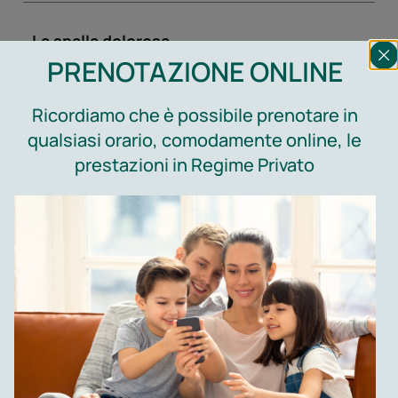
La spalla dolorosa
PRENOTAZIONE ONLINE
Leggi di più
Ricordiamo che è possibile prenotare in
La termoablazione dei nodi tiroidei
qualsiasi orario, comodamente online, le
prestazioni in Regime Privato
Leggi di più
Direttore Sanitario:
Dr. A. Coraglia – Specialista in Radiodiagnostica e