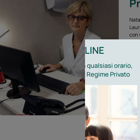
P
Nata
Laur
con 
Ha c
PRENOTAZIONE ONLINE
vota
Perc
 che è possibile prenotare in qualsiasi orario,
Assi
nte online, le prestazioni in Regime Privato
Batt
inte
Assu
1993
Dal 
rife
ed a
Dal 
occu