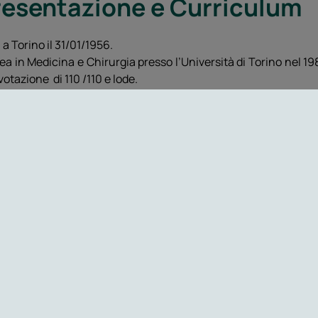
resentazione e Curriculum
 a Torino il 31/01/1956.
ea in Medicina e Chirurgia presso l’Università di Torino nel 198
votazione di 110 /110 e lode.
onseguito la specializzazione in Cardiologia presso la m
zione di 70/70.
orso professionale
stente volontaria presso la divisione ospedaliera di Cardi
ista (oggi Città della Salute) fino al 1989 dove si è occupat
nsiva ed ecocardiografia.
nta per concorso nel 1990 presso la medesima divisione, a
 e successivamente aiuto a tempo pieno.
2000 al 2003 responsabile del laboratorio di diagnostica e
rimento alla cardiopatia ischemica (ecostress, ecocontrasto), 
llo studio delle protesi valvolari con metodica ecotransesofag
2004 collabora in qualità di cardiologa libera professionist
pandosi sia di cardiologia clinica che di diagnostica non in