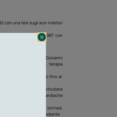
2 con una tesi sugli ace-inibitori
edesima Università nel 1987 con
ologia dell’ospedale S Giovanni
a di cardiologia clinica, terapia
ssistente a tempo pieno fino al
cocardiografica con particolare
alle patologie valvolari cardiache
ea.
a con diverse strutture torinesi
vasiva della cardiopatia mediante