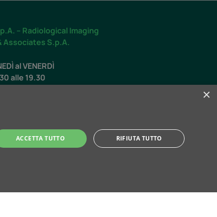
p.A. – Radiological Imaging
& Associates S.p.A.
NEDÌ al VENERDÌ
.30 alle 19.30
×
O
.00 alle 12.30
ACCETTA TUTTO
RIFIUTA TUTTO
ti